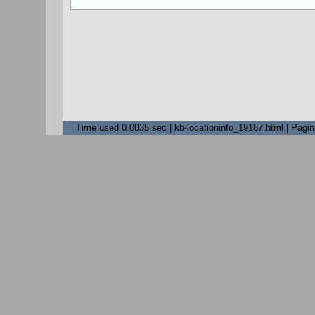
Time used 0.0835 sec | kb-locationinfo_19187.html | Pagin