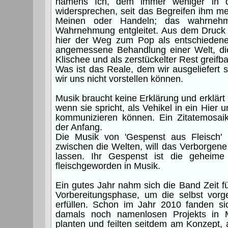
namens Ich, dem immer weniger in 
widersprechen, seit das Begreifen ihm me
Meinen oder Handeln; das wahrneh
Wahrnehmung entgleitet. Aus dem Druck
hier der Weg zum Pop als entschiedene 
angemessene Behandlung einer Welt, die
Klischee und als zerstückelter Rest greifbar
Was ist das Reale, dem wir ausgeliefert
wir uns nicht vorstellen können.
Musik braucht keine Erklärung und erklärt n
wenn sie spricht, als Vehikel in ein Hier u
kommunizieren können. Ein Zitatemosaik:
der Anfang.
Die Musik von 'Gespenst aus Fleisch' 
zwischen die Welten, will das Verborgene 
lassen. Ihr Gespenst ist die geheim
fleischgeworden in Musik.
Ein gutes Jahr nahm sich die Band Zeit fü
Vorbereitungsphase, um die selbst vor
erfüllen. Schon im Jahr 2010 fanden sic
damals noch namenlosen Projekts in
planten und feilten seitdem am Konzept,