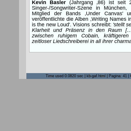
Kevin Basler
(Jahrgang ‚86) ist seit 
Singer-/Songwriter-Szene in München
Mitglied der Bands ‚Under Canvas' u
veröffentlichte die Alben ‚Writing Names 
is the new Loud'. Visions schreibt:
'stellt 
Klarheit und Präsenz in den Raum […]
zwischen ruhigem Cobain, kräftiger
zeitloser Liedschreiberei in all ihrer charma
Time used 0.0820 sec | kb-gaf.html | Pagina: 41 |