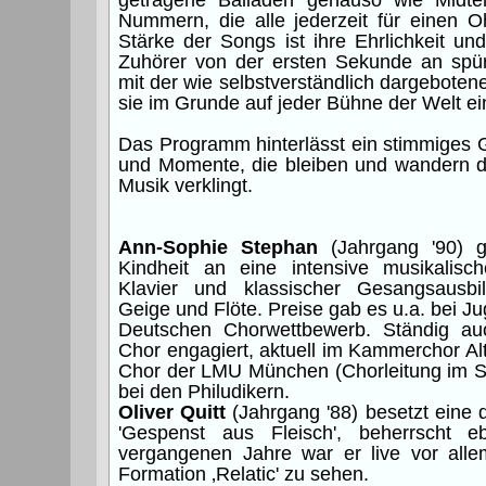
getragene Balladen genauso wie Midte
Nummern, die alle jederzeit für einen O
Stärke der Songs ist ihre Ehrlichkeit und 
Zuhörer von der ersten Sekunde an spü
mit der wie selbstverständlich dargeboten
sie im Grunde auf jeder Bühne der Welt ei
Das Programm hinterlässt ein stimmiges 
und Momente, die bleiben und wandern d
Musik verklingt.
Ann-Sophie Stephan
(Jahrgang '90) 
Kindheit an eine intensive musikalisc
Klavier und klassischer Gesangsausb
Geige und Flöte. Preise gab es u.a. bei J
Deutschen Chorwettbewerb. Ständig au
Chor engagiert, aktuell im Kammerchor Alt
Chor der LMU München (Chorleitung im S
bei den Philudikern.
Oliver Quitt
(Jahrgang '88) besetzt eine d
'Gespenst aus Fleisch', beherrscht eb
vergangenen Jahre war er live vor all
Formation ‚Relatic' zu sehen.