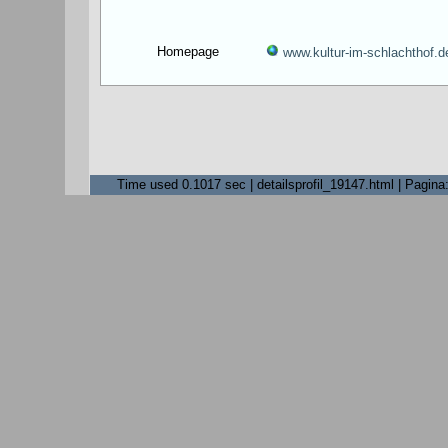
Homepage
www.kultur-im-schlachthof.d
Time used 0.1017 sec | detailsprofil_19147.html | Pagina