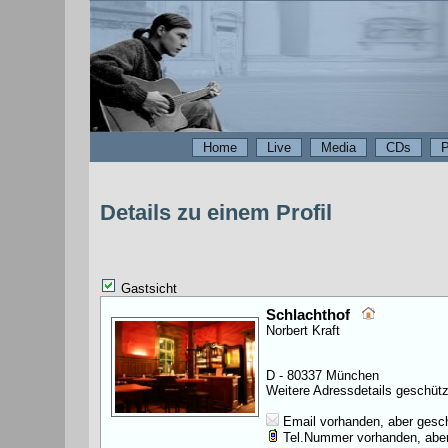
Home
Live
Media
CDs
P
Details zu einem Profil
Gastsicht
Schlachthof
Norbert Kraft
D - 80337 München
Weitere Adressdetails geschütz
Email vorhanden, aber gesch
Tel.Nummer vorhanden, aber